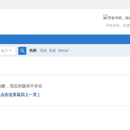
手机号码，快捷
热搜:
活动
交友
discuz
帖子
搜
索
抱歉，指定的版块不存在
[ 点击这里返回上一页 ]